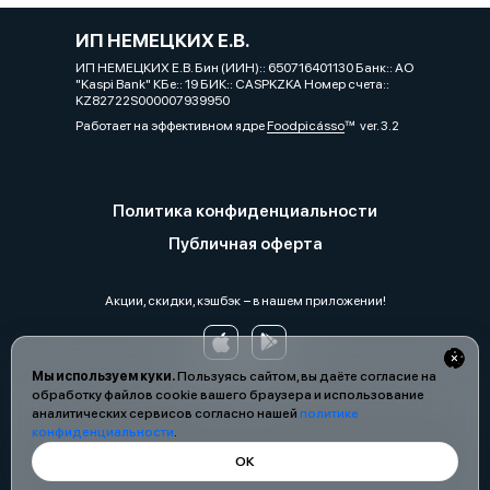
ИП НЕМЕЦКИХ Е.В.
ИП НЕМЕЦКИХ Е.В. Бин (ИИН):: 650716401130 Банк:: АО
"Kaspi Bank" КБе:: 19 БИК:: CASPKZKA Номер счета::
KZ82722S000007939950
Работает на эффективном ядре
Foodpicásso
ver. 3.2
Политика конфиденциальности
Публичная оферта
Акции, скидки, кэшбэк − в нашем приложении!
Мы используем куки.
Пользуясь сайтом, вы даёте согласие на
обработку файлов cookie вашего браузера и использование
аналитических сервисов согласно нашей
политике
конфиденциальности
.
ОК