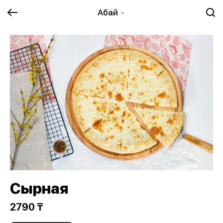
Абай
Сырная
2790 ₸