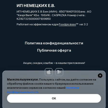
ИП НЕМЕЦКИХ Е.В.
ИП НЕМЕЦКИХ Е.В. Бин (ИИН):: 650716401130 Банк:: АО
"Kaspi Bank" КБе:: 19 БИК:: CASPKZKA Номер счета::
KZ82722S000007939950
Работает на эффективном ядре
Foodpicásso
ver. 3.2
Политика конфиденциальности
Публичная оферта
Акции, скидки, кэшбэк − в нашем приложении!
Мы используем куки.
Пользуясь сайтом, вы даёте согласие на
обработку файлов cookie вашего браузера и использование
аналитических сервисов согласно нашей
политике
конфиденциальности
.
ОК