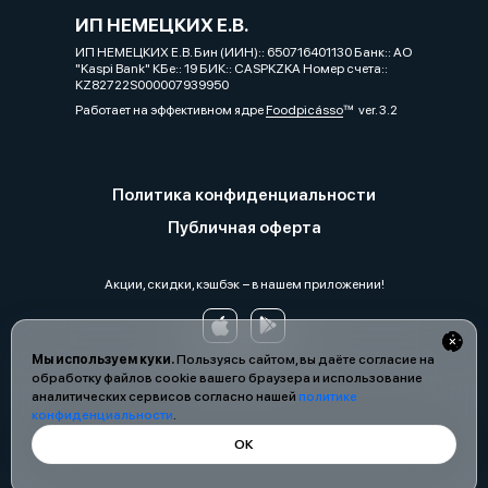
ИП НЕМЕЦКИХ Е.В.
ИП НЕМЕЦКИХ Е.В. Бин (ИИН):: 650716401130 Банк:: АО
"Kaspi Bank" КБе:: 19 БИК:: CASPKZKA Номер счета::
KZ82722S000007939950
Работает на эффективном ядре
Foodpicásso
ver. 3.2
Политика конфиденциальности
Публичная оферта
Акции, скидки, кэшбэк − в нашем приложении!
Мы используем куки.
Пользуясь сайтом, вы даёте согласие на
обработку файлов cookie вашего браузера и использование
аналитических сервисов согласно нашей
политике
конфиденциальности
.
ОК